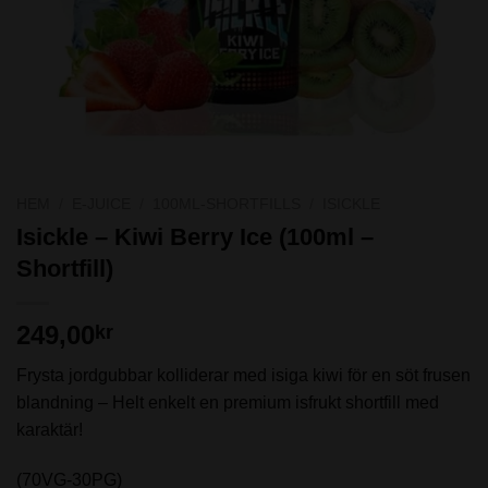
HEM
/
E-JUICE
/
100ML-SHORTFILLS
/
ISICKLE
Isickle – Kiwi Berry Ice (100ml –
Shortfill)
249,00
kr
Frysta jordgubbar kolliderar med isiga kiwi för en söt frusen
blandning – Helt enkelt en premium isfrukt shortfill med
karaktär!
(70VG-30PG)