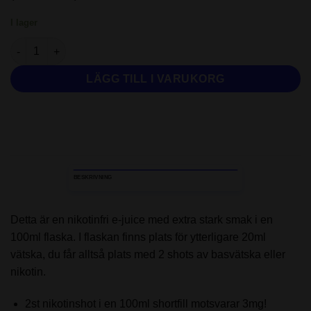
I lager
Isickle - Kiwi Berry Ice (100ml - Shortfill) mängd
LÄGG TILL I VARUKORG
BESKRIVNING
Detta är en nikotinfri e-juice med extra stark smak i en
100ml flaska. I flaskan finns plats för ytterligare 20ml
vätska, du får alltså plats med 2 shots av basvätska eller
nikotin.
2st nikotinshot i en 100ml shortfill motsvarar 3mg!