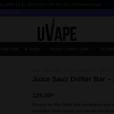
är gäller 18 års åldersgräns för alla köp och beställningar.
Avfär
, Swish & Faktura
IGARETTER
E-JUICE
NICSALT 14MG | 10ML
TILLBE
HEM
/
E-JUICE
/
MTL-LONGFILLS
/
DRIFTER
Juice Sauz Drifter Bar –
129,00
kr
Banana Ice från Drifter Bar presenteras som e
innehåller 16ml essens, och när den kombine