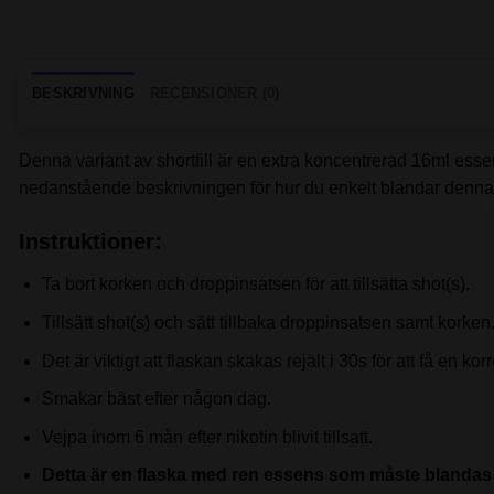
BESKRIVNING
RECENSIONER (0)
Denna variant av shortfill är en extra koncentrerad 16ml ess
nedanstående beskrivningen för hur du enkelt blandar denna s
Instruktioner:
Ta bort korken och droppinsatsen för att tillsätta shot(s).
Tillsätt shot(s) och sätt tillbaka droppinsatsen samt korken
Det är viktigt att flaskan skakas rejält i 30s för att få en kor
Smakar bäst efter någon dag.
Vejpa inom 6 mån efter nikotin blivit tillsatt.
Detta är en flaska med ren essens som måste blandas 