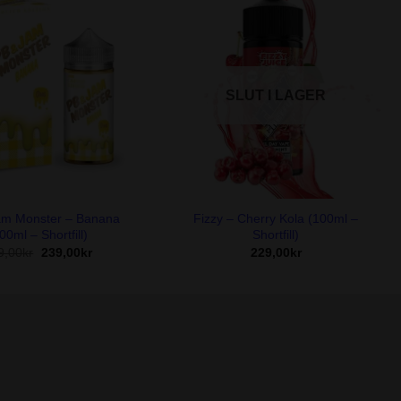
SLUT I LAGER
+
am Monster – Banana
Fizzy – Cherry Kola (100ml –
00ml – Shortfill)
Shortfill)
Det
Det
9,00
kr
239,00
kr
229,00
kr
ursprungliga
nuvarande
priset
priset
var:
är:
269,00kr.
239,00kr.