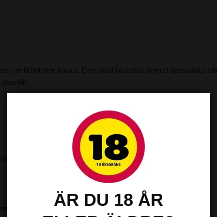
ens i en 60ml stor flaska. Den skall blandas ut med basvätska e
hortfill.
.
rekt mix.
ÄR DU 18 ÅR
med shots för att vejpas