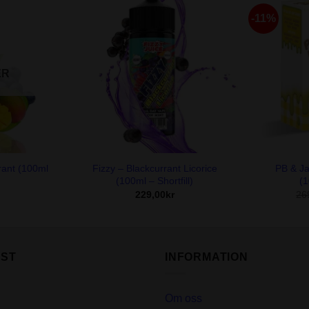
-11%
ER
+
+
rant (100ml
Fizzy – Blackcurrant Licorice
PB & J
(100ml – Shortfill)
(1
229,00
kr
26
ST
INFORMATION
Om oss