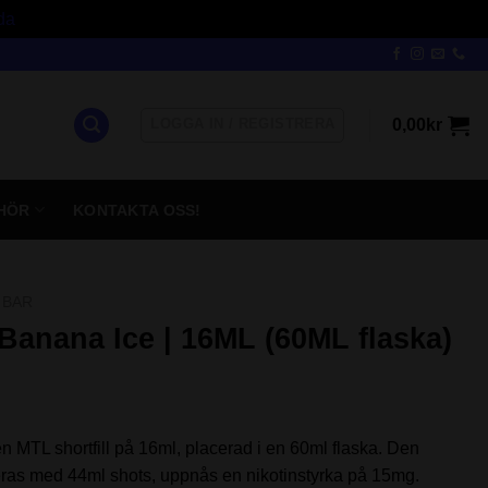
da
LOGGA IN / REGISTRERA
0,00
kr
HÖR
KONTAKTA OSS!
 BAR
 Banana Ice | 16ML (60ML flaska)
n MTL shortfill på 16ml, placerad i en 60ml flaska. Den
ras med 44ml shots, uppnås en nikotinstyrka på 15mg.