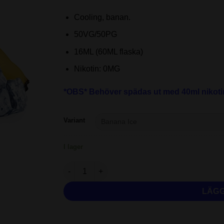
Cooling, banan.
50VG/50PG
16ML (60ML flaska)
Nikotin: 0MG
*OBS* Behöver spädas ut med 40ml nikoti
Variant
I lager
Juice Sauz Drifter Bar - Banana Ice | 16ML (60
LÄGG