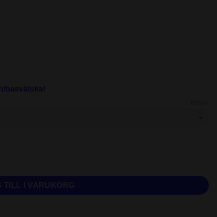
n/basvätska!
RENSA
ML flaska) mängd
 TILL I VARUKORG