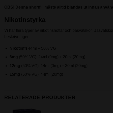
OBS! Denna shortfill måste alltid blandas ut innan användn
Nikotinstyrka
Vi har flera typer av nikotinshottar och basvätskor. Basvätskor 
beskrivningen.
Nikotinfri
44ml – 50% VG
6mg
(50% VG): 24ml (0mg) + 20ml (20mg)
12mg
(50% VG): 14ml (0mg) + 30ml (20mg)
15mg
(50% VG): 44ml (20mg)
RELATERADE PRODUKTER