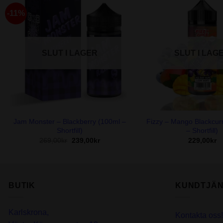
-11%
SLUT I LAGER
SLUT I LAG
+
+
Jam Monster – Blackberry (100ml –
Fizzy – Mango Blackcur
Shortfill)
– Shortfill)
Det
Det
269,00
kr
239,00
kr
229,00
kr
ursprungliga
nuvarande
priset
priset
var:
är:
269,00kr.
239,00kr.
BUTIK
KUNDTJÄN
Karlskrona,
Kontakta oss!