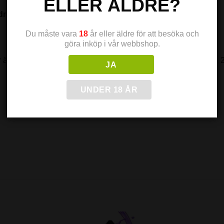
ELLER ÄLDRE?
ing och är nikotinfri från start.
Du måste vara
18
år eller äldre för att besöka och
göra inköp i vår webbshop.
är alltid nikotinfria (0 mg), medan nikotinshottarna finns i 18 & 2
JA
UNDER 18 ÅR