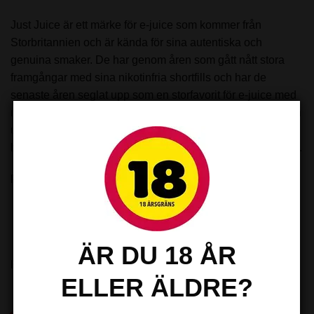
Just Juice är ett märke för e-juice som kommer från
Storbritannien och är kända för sina autentiska och
genuina smaker. De har genom åren som gått nått stora
framgångar med sina nikotinfria shortfills och har de
senaste åren seglat upp som en storfavorit för e-juice med
nikotinsalt. Sortimentet för shortfills är brett och det finns en
uppsjö av smakkombinationer där det är smakerna
baserade på bär och frukt som blivit absolut mest populära.
Paketet innehåller:
100ml e-juice (70VG-30PG)
ÄR DU 18 ÅR
RELATERADE PRODUKTER
ELLER ÄLDRE?