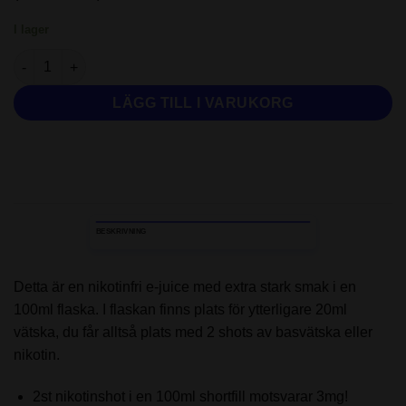
I lager
Just Juice - Berry Burst (100ml - Shortfill) mängd
LÄGG TILL I VARUKORG
BESKRIVNING
Detta är en nikotinfri e-juice med extra stark smak i en
100ml flaska. I flaskan finns plats för ytterligare 20ml
vätska, du får alltså plats med 2 shots av basvätska eller
nikotin.
2st nikotinshot i en 100ml shortfill motsvarar 3mg!