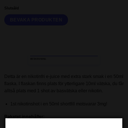
Slutsåld
BESKRIVNING
Detta är en nikotinfri e-juice med extra stark smak i en 50ml
flaska. I flaskan finns plats för ytterligare 10ml vätska, du får
alltså plats med 1 shot av basvätska eller nikotin.
1st nikotinshot i en 50ml shortfill motsvarar 3mg!
Paketet innehåller:
50ml e-juice (70VG-30PG)