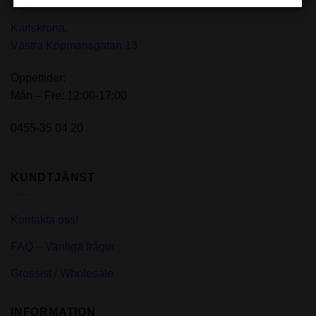
Karlskrona,
Västra Köpmansgatan 13
Öppettider:
Mån – Fre: 12:00-17:00
0455-35 04 20
KUNDTJÄNST
Kontakta oss!
FAQ – Vanliga frågor
Grossist / Wholesale
INFORMATION