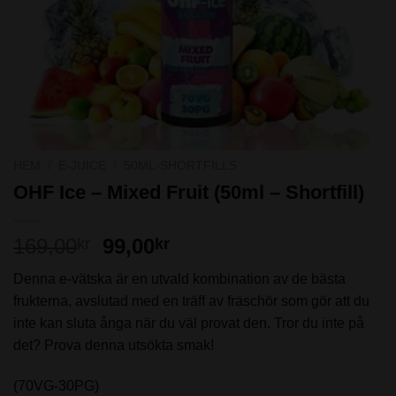
HEM
/
E-JUICE
/
50ML-SHORTFILLS
OHF Ice – Mixed Fruit (50ml – Shortfill)
Det
Det
169,00
99,00
kr
kr
ursprungliga
nuvarande
Denna e-vätska är en utvald kombination av de bästa
priset
priset
frukterna, avslutad med en träff av fräschör som gör att du
var:
är:
inte kan sluta ånga när du väl provat den. Tror du inte på
169,00kr.
99,00kr.
det? Prova denna utsökta smak!
(70VG-30PG)