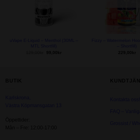
+
+
uVape E-Liquid – Menthol (30ML –
Fizzy – Watermelon Ho
MTL Shortfill)
– Shortfill)
Det
Det
129,00
kr
99,00
kr
229,00
kr
ursprungliga
nuvarande
priset
priset
var:
är:
129,00kr.
99,00kr.
BUTIK
KUNDTJÄN
Karlskrona,
Kontakta oss!
Västra Köpmansgatan 13
FAQ – Vanlig
Öppettider:
Grossist / Wh
Mån – Fre: 12:00-17:00