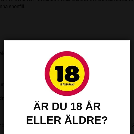
na shortfill.
.
rekt mix.
med shots för att vejpas
ing och är nikotinfri från start.
ÄR DU 18 ÅR
ELLER ÄLDRE?
är alltid nikotinfria (0 mg), medan nikotinshottarna finns i 18 & 2