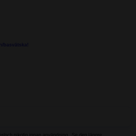
n/basvätska!
ller/och nikotin innan användning. Se den längre