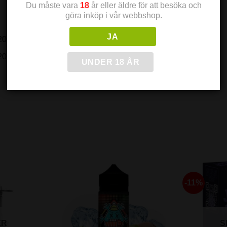
Du måste vara
18
år eller äldre för att besöka och
göra inköp i vår webbshop.
JA
20mg)
20mg)
UNDER 18 ÅR
-11%
ER
S