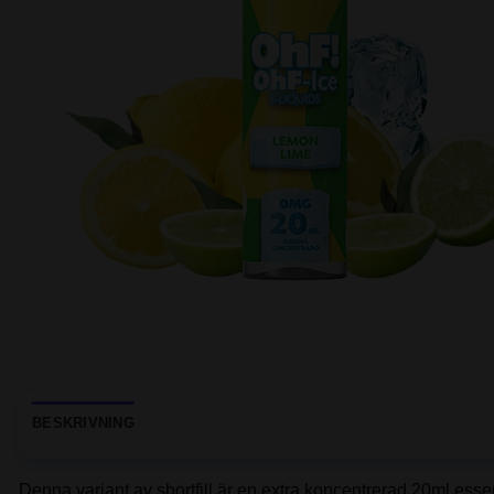
BESKRIVNING
Denna variant av shortfill är en extra koncentrerad 20ml ess