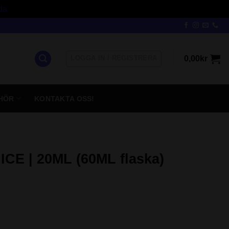
da
LOGGA IN / REGISTRERA
0,00
kr
HÖR
KONTAKTA OSS!
CE | 20ML (60ML flaska)