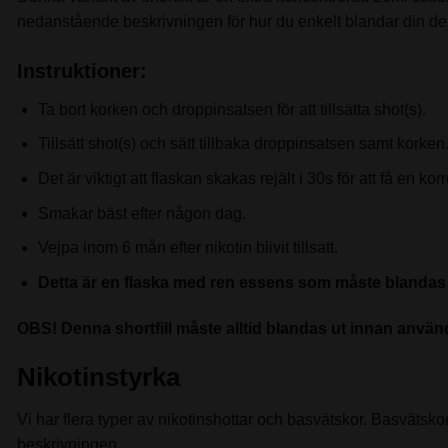
nedanstående beskrivningen för hur du enkelt blandar din den
Instruktioner:
Ta bort korken och droppinsatsen för att tillsätta shot(s).
Tillsätt shot(s) och sätt tillbaka droppinsatsen samt korken
Det är viktigt att flaskan skakas rejält i 30s för att få en kor
Smakar bäst efter någon dag.
Vejpa inom 6 mån efter nikotin blivit tillsatt.
Detta är en flaska med ren essens som måste blandas 
OBS! Denna shortfill måste alltid blandas ut innan användn
Nikotinstyrka
Vi har flera typer av nikotinshottar och basvätskor. Basvätskor 
beskrivningen.