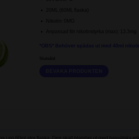
20ML (60ML flaska)
Nikotin: 0MG
Anpassad för nikotinstyrka (max): 13.3mg
*OBS* Behöver spädas ut med 40ml nikoti
Slutsåld
ens i en 60ml stor flaska. Den skall blandas ut med basvätska e