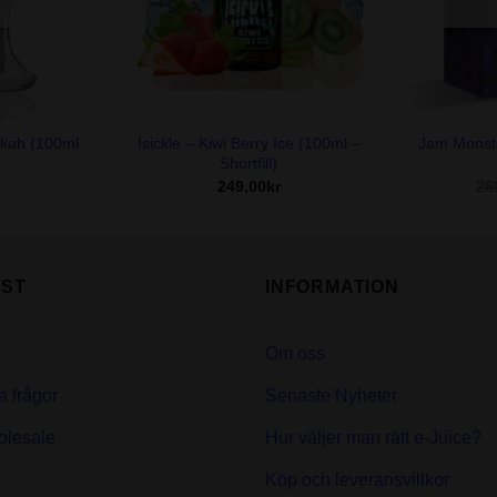
+
+
okah (100ml
Isickle – Kiwi Berry Ice (100ml –
Jam Monste
Shortfill)
249,00
kr
26
ST
INFORMATION
Om oss
a frågor
Senaste Nyheter
olesale
Hur väljer man rätt e-Juice?
Köp och leveransvillkor