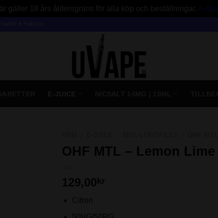
är gäller 18 års åldersgräns för alla köp och beställningar.
Avfär
, Swish & Faktura
IGARETTER
E-JUICE
NICSALT 14MG | 10ML
TILLBE
HEM
/
E-JUICE
/
MTL-LONGFILLS
/
OHF MTL
OHF MTL – Lemon Lime I
129,00
kr
Citron
50VG/50PG