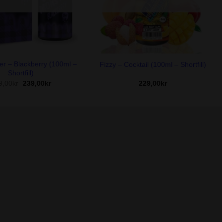
+
r – Blackberry (100ml –
Fizzy – Cocktail (100ml – Shortfill)
Shortfill)
Det
Det
9,00
kr
239,00
kr
229,00
kr
ursprungliga
nuvarande
priset
priset
var:
är:
269,00kr.
239,00kr.