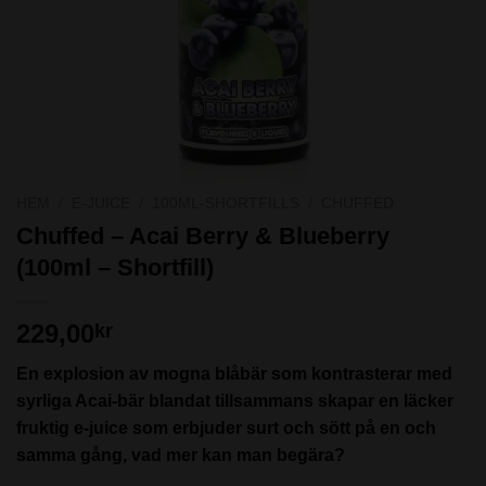
HEM
/
E-JUICE
/
100ML-SHORTFILLS
/
CHUFFED
Chuffed – Acai Berry & Blueberry
(100ml – Shortfill)
229,00
kr
En explosion av mogna blåbär som kontrasterar med
syrliga Acai-bär blandat tillsammans skapar en läcker
fruktig e-juice som erbjuder surt och sött på en och
samma gång, vad mer kan man begära?