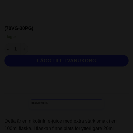
(70VG-30PG)
I lager
Chuffed - Acai Berry & Blueberry (100ml - Shortfill) mängd
LÄGG TILL I VARUKORG
BESKRIVNING
Detta är en nikotinfri e-juice med extra stark smak i en
100ml flaska. I flaskan finns plats för ytterligare 20ml