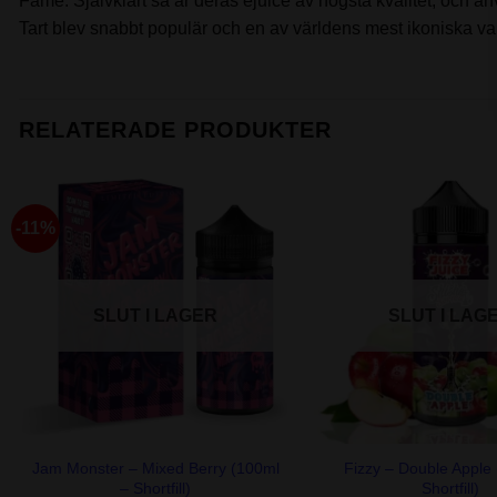
Fame. Självklart så är deras ejuice av högsta kvalitet, och
Tart blev snabbt populär och en av världens mest ikoniska vap
RELATERADE PRODUKTER
-11%
SLUT I LAGER
SLUT I LAG
+
+
Jam Monster – Mixed Berry (100ml
Fizzy – Double Apple
– Shortfill)
Shortfill)