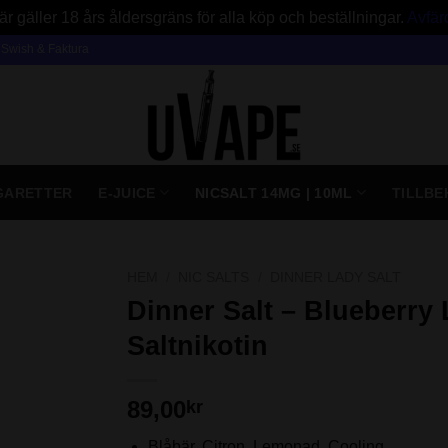
är gäller 18 års åldersgräns för alla köp och beställningar.
Avfär
, Swish & Faktura
IGARETTER
E-JUICE
NICSALT 14MG | 10ML
TILLBE
HEM
/
NIC SALTS
/
DINNER LADY SALT
Dinner Salt – Blueberr
Saltnikotin
89,00
kr
Blåbär, Citron, Lemonad, Cooling