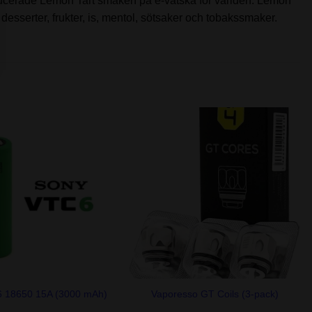
roducerade Lemon Tart smaken på e-vätska för världen. Lemon
esserter, frukter, is, mentol, sötsaker och tobakssmaker.
+
 18650 15A (3000 mAh)
Vaporesso GT Coils (3-pack)