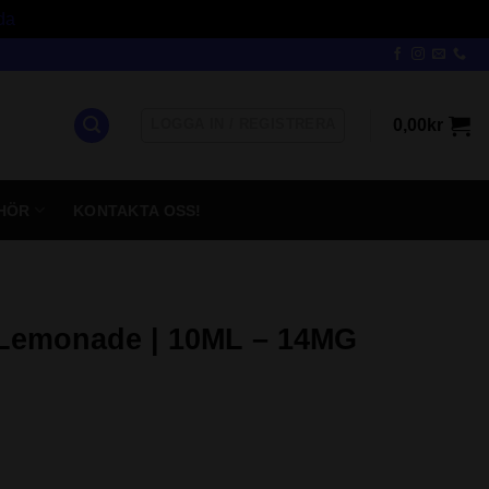
da
LOGGA IN / REGISTRERA
0,00
kr
HÖR
KONTAKTA OSS!
y Lemonade | 10ML – 14MG