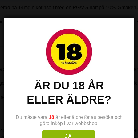
serad på 14mg nikotinsalt med en PG/VG-halt på 50%. Smaken ä
beroendeframkallande ämne. Vi erbjuder även nikotinfria e-juice
yra som gör att nikotinet kan tas upp av kroppen vid redan låga t
ÄR DU 18 ÅR
n att reta halsen (så kallad ”throat hit”) pga sitt lägre PH värde
ELLER ÄLDRE?
äret snabbare och effektivare.
Du måste vara
18
år eller äldre för att besöka och
göra inköp i vår webbshop.
tillverkare. Deras e-vätskor har blivit prisbelönta flera gånger 
JA