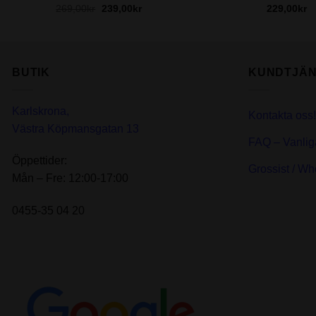
Det
Det
269,00
kr
239,00
kr
229,00
kr
ursprungliga
nuvarande
priset
priset
var:
är:
269,00kr.
239,00kr.
BUTIK
KUNDTJÄN
Karlskrona,
Kontakta oss!
Västra Köpmansgatan 13
FAQ – Vanlig
Öppettider:
Grossist / Wh
Mån – Fre: 12:00-17:00
0455-35 04 20