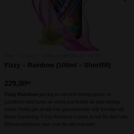
HEM
/
E-JUICE
/
100ML-SHORTFILLS
/
FIZZY
Fizzy – Rainbow (100ml – Shortfill)
229,00
kr
Fizzy Rainbow
ger dig en söt och krämig glass i e-
juiceform med toner av vanilj och frukter av alla möjliga
sorter. Detta gör att ditt inre glassmonster slår frivolter vid
första inandning. Fizzy Rainbow e-juice är här för den söta
tillfredsställelsen utan oron för alla kalorier!