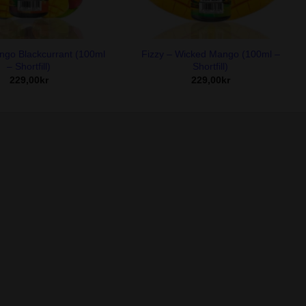
+
ngo Blackcurrant (100ml
Fizzy – Wicked Mango (100ml –
– Shortfill)
Shortfill)
229,00
kr
229,00
kr