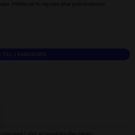
ker. Perfekt val för dig som gillar goda fruktmixar.
 TILL I VARUKORG
så plats med 1 shot av basvätska eller nikotin.