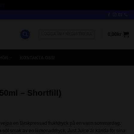
da
LOGGA IN / REGISTRERA
0,00
kr
HÖR
KONTAKTA OSS!
0ml – Shortfill)
t vejpa en färskpressad fruktdryck på en varm sommardag.
ch söt smak av en lemonaddryck. Just Juice är kända för sina