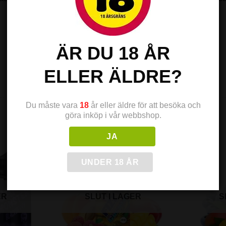
ÄR DU 18 ÅR
ELLER ÄLDRE?
Du måste vara
18
år eller äldre för att besöka och
göra inköp i vår webbshop.
JA
UNDER 18 ÅR
ER
SLUT I LAGER
S