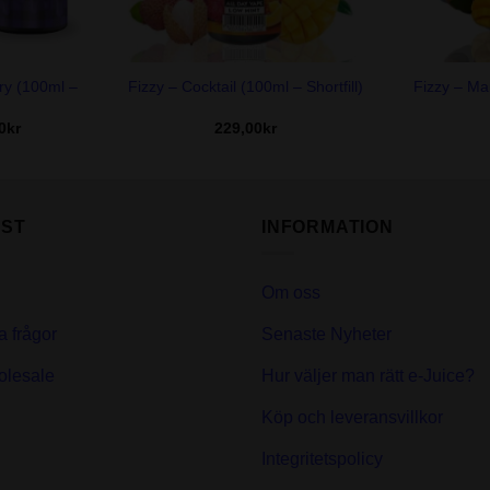
+
+
ry (100ml –
Fizzy – Ma
Fizzy – Cocktail (100ml – Shortfill)
Det
0
kr
229,00
kr
ungliga
nuvarande
priset
är:
kr.
239,00kr.
ST
INFORMATION
Om oss
a frågor
Senaste Nyheter
olesale
Hur väljer man rätt e-Juice?
Köp och leveransvillkor
Integritetspolicy