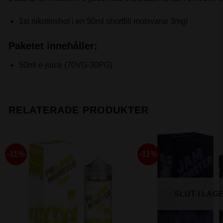
1st nikotinshot i en 50ml shortfill motsvarar 3mg!
Paketet innehåller:
50ml e-juice (70VG-30PG)
RELATERADE PRODUKTER
-11%
-11%
SLUT I LAG