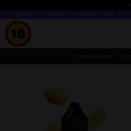
H
Skip
✔️ Fraktfritt vid 499kr ✔️ Snabb leverans
✔️ Allt skickas från Sverige ✔️ Kort
to
content
ENGÅNGS VAPES
E-C