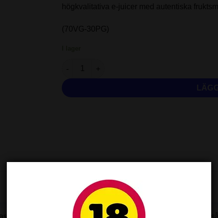
högkvalitativa e-juicer med autentiska fruktsma
(70VG-30PG)
I lager
Just Juice - Lemonade (50ml - Shortfill) mängd
LÄGG
aska. I flaskan finns plats för ytterligare 10ml vätska, du får allt