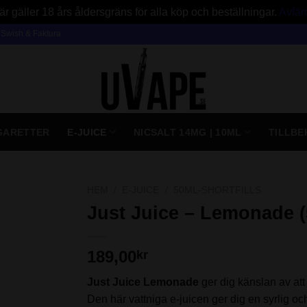
är gäller 18 års åldersgräns för alla köp och beställningar.
Avfär
, Swish & Faktura
IGARETTER
E-JUICE
NICSALT 14MG | 10ML
TILLBE
HEM
/
E-JUICE
/
50ML-SHORTFILLS
Just Juice – Lemonade (5
189,00
kr
Just Juice Lemonade
ger dig känslan av at
Den här vattniga e-juicen ger dig en syrlig o