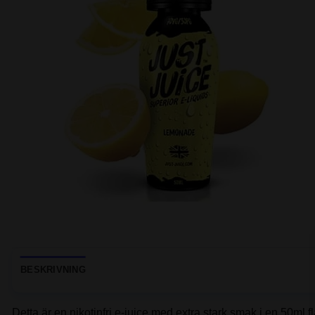
BESKRIVNING
Detta är en nikotinfri e-juice med extra stark smak i en 50ml fl