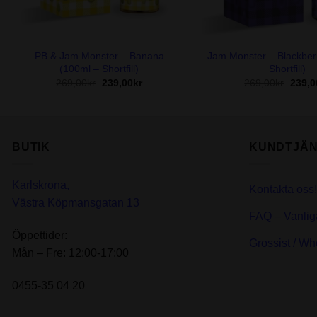
+
+
PB & Jam Monster – Banana
Jam Monster – Blackber
(100ml – Shortfill)
Shortfill)
Det
Det
Det
269,00
kr
239,00
kr
269,00
kr
239,0
ursprungliga
nuvarande
urspr
priset
priset
priset
var:
är:
var:
269,00kr.
239,00kr.
269,00
BUTIK
KUNDTJÄN
Karlskrona,
Kontakta oss!
Västra Köpmansgatan 13
FAQ – Vanlig
Öppettider:
Grossist / Wh
Mån – Fre: 12:00-17:00
0455-35 04 20