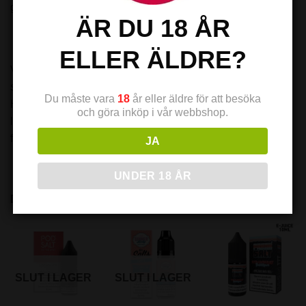
guide om nikotin.
ÄR DU 18 ÅR
ELLER ÄLDRE?
VARNING
SKADLIG VID FÖRTÄRING
Du måste vara
18
år eller äldre för att besöka
Ha förpackning eller etiketten till hands om du måste söka
och göra inköp i vår webbshop.
läkarvård. Förvaras oåtkomligt för barn och djur. Vid
förtäring: Vid obehag, kontakta giftinformationscentralen.
JA
UNDER 18 ÅR
DU KANSKE OCKSÅ GILLAR …
SLUT I LAGER
SLUT I LAGER