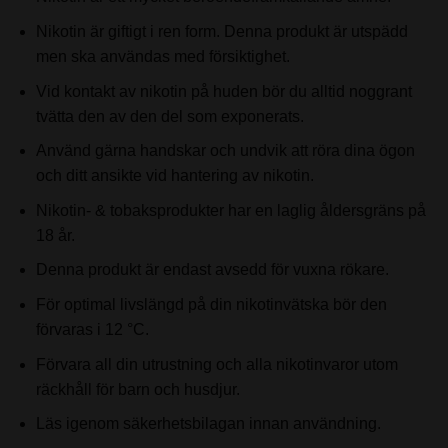
Nikotin är giftigt i ren form. Denna produkt är utspädd
men ska användas med försiktighet.
Vid kontakt av nikotin på huden bör du alltid noggrant
tvätta den av den del som exponerats.
Använd gärna handskar och undvik att röra dina ögon
och ditt ansikte vid hantering av nikotin.
Nikotin- & tobaksprodukter har en laglig åldersgräns på
18 år.
Denna produkt är endast avsedd för vuxna rökare.
För optimal livslängd på din nikotinvätska bör den
förvaras i 12 °C.
Förvara all din utrustning och alla nikotinvaror utom
räckhåll för barn och husdjur.
Läs igenom säkerhetsbilagan innan användning.