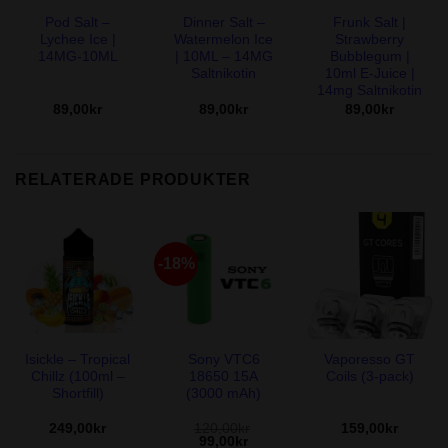
Pod Salt –
Dinner Salt –
Frunk Salt |
Lychee Ice |
Watermelon Ice
Strawberry
14MG-10ML
| 10ML – 14MG
Bubblegum |
Saltnikotin
10ml E-Juice |
14mg Saltnikotin
89,00
kr
89,00
kr
89,00
kr
RELATERADE PRODUKTER
-18%
Isickle – Tropical
Sony VTC6
Vaporesso GT
Chillz (100ml –
18650 15A
Coils (3-pack)
Shortfill)
(3000 mAh)
249,00
kr
120,00
kr
159,00
kr
Det
Det
99,00
kr