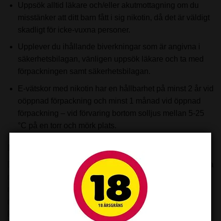
Uppsök alltid läkare och/eller akutmottagning om du
misstänker att ditt barn fått i sig nikotin, då det är väldigt
skadligt för icke-vuxna personer.
Upplever du ihållande biverkningar som är angivna i
säkerhetsbilagan, vänligen uppsök läkare och ta med
förpackningen samt säkerhetsbilagan.
E-vätskor med nikotin har en hållbarhet på minst 2 år vid
oöppnad förpackning och minst 1 månad vid öppnad
förpackning – vid förvaring bortom solljus mellan 5-25
°C på en torr och mörk plats.
Nikotin
Denna produkt har nikotin eller varianter som kan innehålla
nikotin. Produkter med “0 mg” nikotinstyrka är helt fria från
nikotin. Står det ingen nikotinstyrka angiven är det
nikotinfritt. För fullständig information kring
kontraindikationer, varningar och bieffekter – läs mer i vår