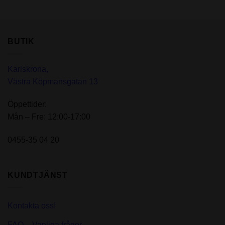
ursprungliga
nuvarande
priset
priset
var:
är:
120,00kr.
99,00kr.
BUTIK
Karlskrona,
Västra Köpmansgatan 13
Öppettider:
Mån – Fre: 12:00-17:00
0455-35 04 20
KUNDTJÄNST
Kontakta oss!
FAQ – Vanliga frågor