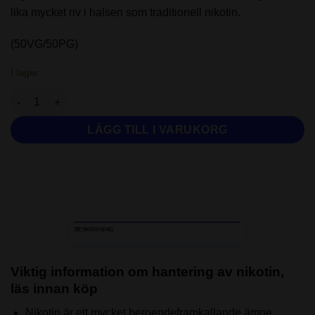
lika mycket riv i halsen som traditionell nikotin.
(50VG/50PG)
I lager
Nasty Podmate Salt - Red Rage | 14MG-10ML mängd
LÄGG TILL I VARUKORG
BESKRIVNING
Viktig information om hantering av nikotin,
läs innan köp
Nikotin är ett mycket beroendeframkallande ämne.