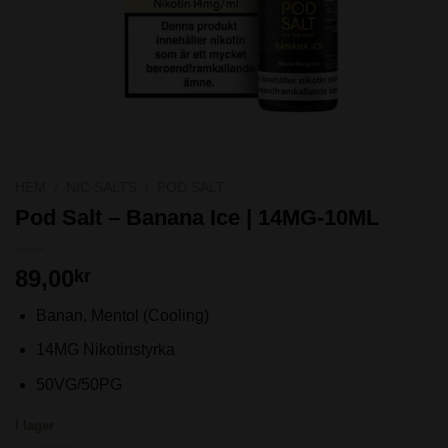
HEM
/
NIC SALTS
/
POD SALT
Pod Salt – Banana Ice | 14MG-10ML
89,00
kr
Banan, Mentol (Cooling)
14MG Nikotinstyrka
50VG/50PG
I lager