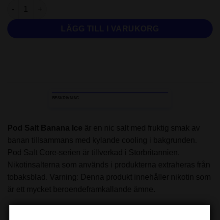
Pod Salt - Banana Ice | 14MG-10ML mängd
LÄGG TILL I VARUKORG
BESKRIVNING
Pod Salt Banana Ice
är en nic salt med fruktig smak av
banan tillsammans med kylande cooling i bakgrunden.
Pod Salt Core-serien är tillverkad i Storbritannien.
Nikotinsalterna som används i produkterna extraheras från
tobaksblad. Varning: Denna produkt innehåller nikotin som
är ett mycket beroendeframkallande ämne.