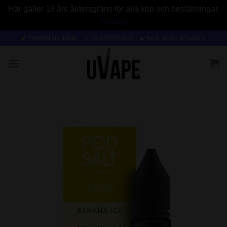
Här gäller 18 års åldersgräns för alla köp och beställningar.
Avfärda
Skip
✔️ Fraktfritt vid 499kr ⚠️ 18-ÅRSGRÄNS ✔️ Kort, Swish & Faktura
to
content