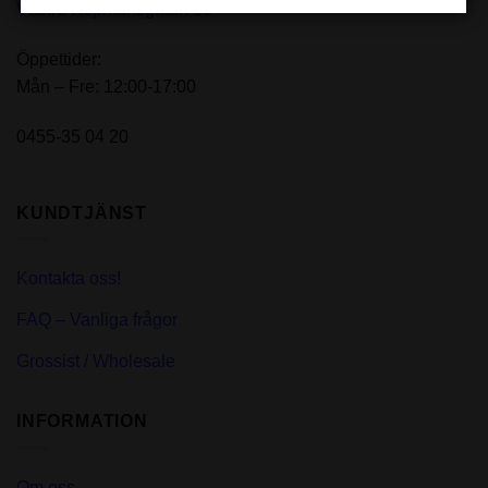
Västra Köpmansgatan 13
Öppettider:
Mån – Fre: 12:00-17:00
0455-35 04 20
KUNDTJÄNST
Kontakta oss!
FAQ – Vanliga frågor
Grossist / Wholesale
INFORMATION
Om oss