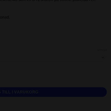
monad.
RENSA
ml Shortfill mängd
 TILL I VARUKORG