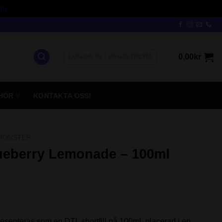
da
LOGGA IN / REGISTRERA
0,00
kr
HÖR
KONTAKTA OSS!
MONSTER
ueberry Lemonade – 100ml
enteras som en DTL shortfill på 100ml, placerad i en