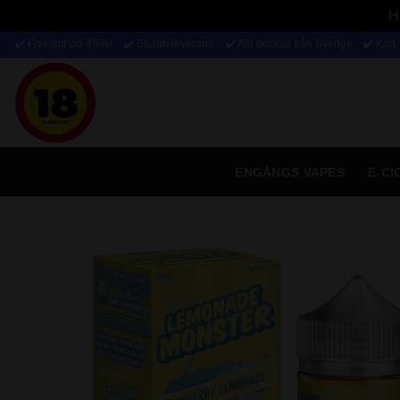
H
Skip
✔️ Fraktfritt vid 499kr ✔️ Snabb leverans
✔️ Allt skickas från Sverige ✔️ Kort
to
content
ENGÅNGS VAPES
E-C