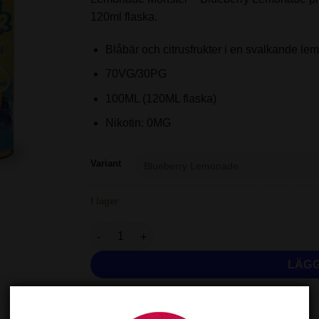
120ml flaska.
Blåbär och citrusfrukter i en svalkande le
70VG/30PG
100ML (120ML flaska)
Nikotin: 0MG
Variant
I lager
Lemonade Monster - Blueberry Lemonade - 100
LÄGG