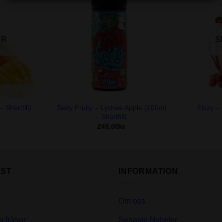
ER
S
+
+
Tasty Fruity – Lychee Apple (100ml
Fizzy –
Shortfill)
– Shortfill)
249,00
kr
ST
INFORMATION
Om oss
a frågor
Senaste Nyheter