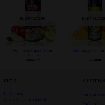
SLUT I LAGER
SLUT I LAG
+
+
Fizzy – Double Apple (100ml –
Fizzy – Mango (100ml – 
Shortfill)
229,00
kr
229,00
kr
BUTIK
KUNDTJÄN
Karlskrona,
Kontakta oss!
Västra Köpmansgatan 13
FAQ – Vanlig