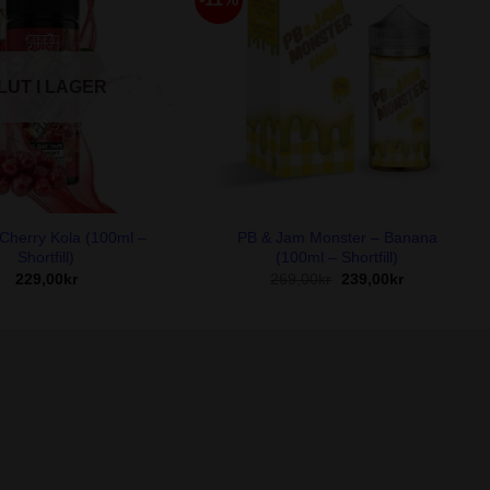
LUT I LAGER
+
 Cherry Kola (100ml –
PB & Jam Monster – Banana
Shortfill)
(100ml – Shortfill)
Det
Det
229,00
kr
269,00
kr
239,00
kr
ursprungliga
nuvarande
priset
priset
var:
är:
269,00kr.
239,00kr.