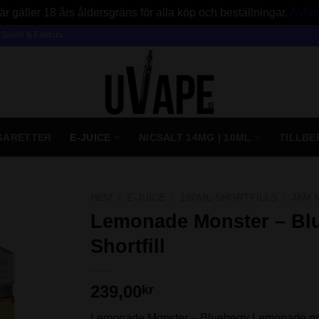
är gäller 18 års åldersgräns för alla köp och beställningar.
Avfär
, Swish & Faktura
IGARETTER
E-JUICE
NICSALT 14MG | 10ML
TILLBE
HEM
/
E-JUICE
/
100ML-SHORTFILLS
/
JAM 
Lemonade Monster – Bl
Shortfill
239,00
kr
Lemonade Monster – Blueberry Lemonade pres