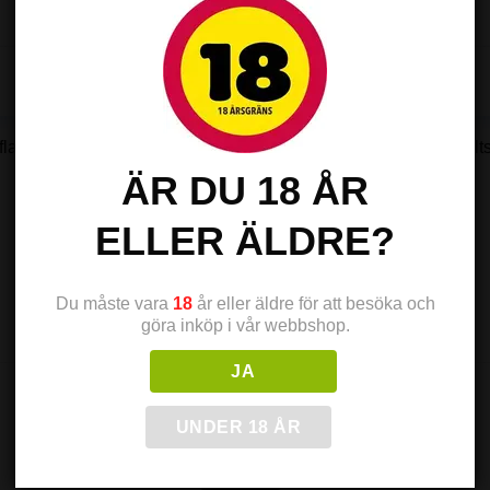
laska. I flaskan finns plats för ytterligare 20ml vätska, du får all
ÄR DU 18 ÅR
ELLER ÄLDRE?
Du måste vara
18
år eller äldre för att besöka och
göra inköp i vår webbshop.
JA
UNDER 18 ÅR