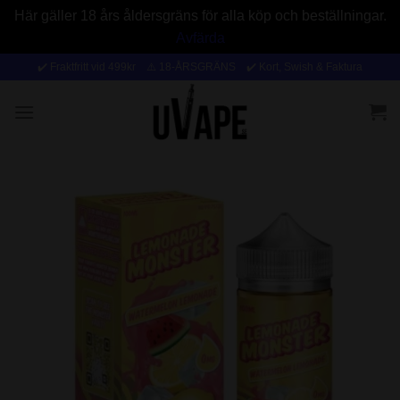
Här gäller 18 års åldersgräns för alla köp och beställningar.
Avfärda
Skip
✔️ Fraktfritt vid 499kr ⚠️ 18-ÅRSGRÄNS ✔️ Kort, Swish & Faktura
to
content