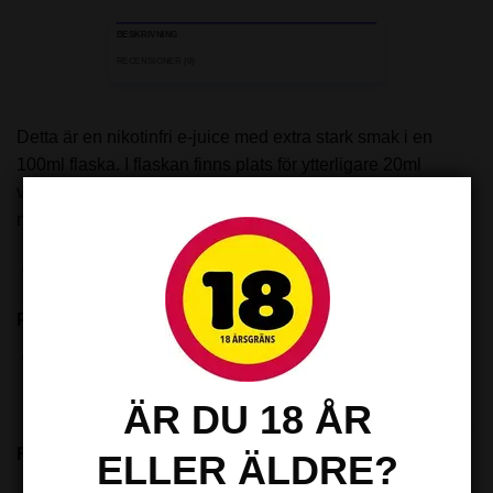
BESKRIVNING
RECENSIONER (0)
Detta är en nikotinfri e-juice med extra stark smak i en
100ml flaska. I flaskan finns plats för ytterligare 20ml
vätska, du får alltså plats med 2 shots av basvätska eller
nikotin.
2st nikotinshot i en 100ml shortfill motsvarar 3mg!
Paketet innehåller:
100ml e-juice (70VG-30PG)
ÄR DU 18 ÅR
RELATERADE PRODUKTER
ELLER ÄLDRE?