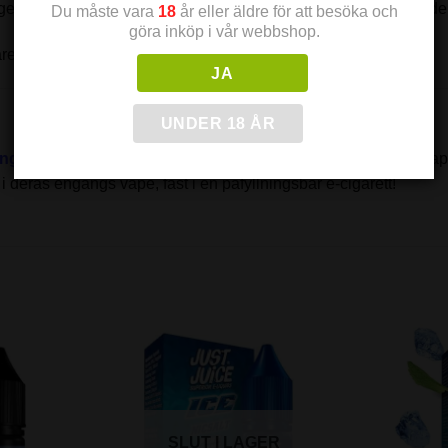
n att reta halsen (så kallad ”throat hit”) pga sitt lägre PH värde
Du måste vara
18
år eller äldre för att besöka och
göra inköp i vår webbshop.
äret snabbare och effektivare.
JA
UNDER 18 ÅR
ngsvape
och e-juice,
mest kända för sin populära engångsva
 deras engångs vape, fast i en påfyllningsbar e-cigarett!
SLUT I LAGER