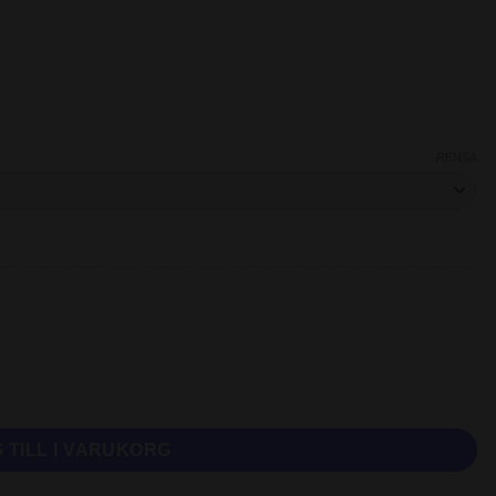
RENSA
altnikotin mängd
 TILL I VARUKORG