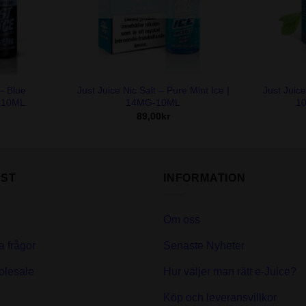
+
+
 – Blue
Just Juice Nic Salt – Pure Mint Ice |
Just Juice
-10ML
14MG-10ML
10
89,00
kr
ST
INFORMATION
Om oss
a frågor
Senaste Nyheter
olesale
Hur väljer man rätt e-Juice?
Köp och leveransvillkor