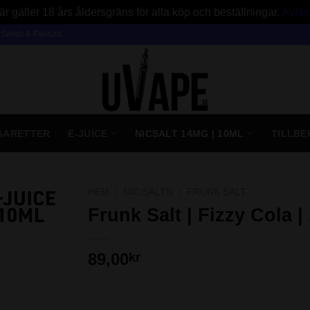
är gäller 18 års åldersgräns för alla köp och beställningar.
Avfär
, Swish & Faktura
IGARETTER
E-JUICE
NICSALT 14MG | 10ML
TILLBE
HEM
/
NIC SALTS
/
FRUNK SALT
Frunk Salt | Fizzy Cola |
89,00
kr