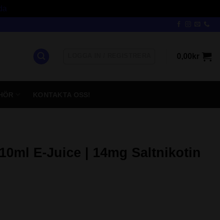
da
LOGGA IN / REGISTRERA
0,00
kr
HÖR
KONTAKTA OSS!
 10ml E-Juice | 14mg Saltnikotin