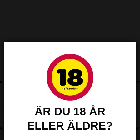
pe
.
beroendeframkallande ämne. Vi erbjuder även nikotinfria e-juice
ÄR DU 18 ÅR
ELLER ÄLDRE?
yra som gör att nikotinet kan tas upp av kroppen vid redan låga t