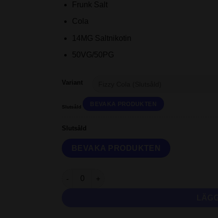
Frunk Salt
Cola
14MG Saltnikotin
50VG/50PG
Variant
Slutsåld
Slutsåld
Frunk Salt | Fizzy Cola | 10ml E-Juice | 14mg S
LÄGG