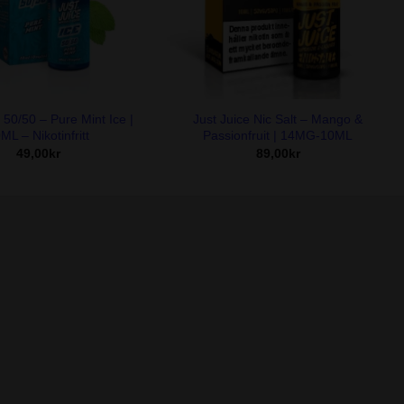
+
 50/50 – Pure Mint Ice |
Just Juice Nic Salt – Mango &
ML – Nikotinfritt
Passionfruit | 14MG-10ML
49,00
kr
89,00
kr