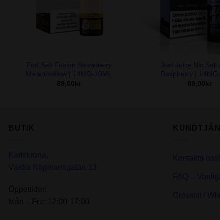
+
+
Pod Salt Fusion Strawberry
Just Juice Nic Salt
Marshmallow | 14MG-10ML
Raspberry | 14MG
89,00
kr
89,00
kr
BUTIK
KUNDTJÄN
Karlskrona,
Kontakta oss!
Västra Köpmansgatan 13
FAQ – Vanlig
Öppettider:
Grossist / Wh
Mån – Fre: 12:00-17:00