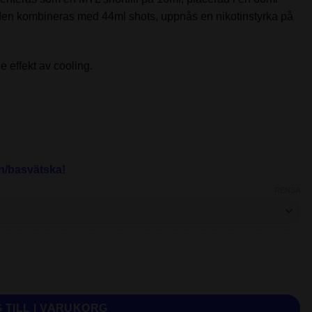
 den kombineras med 44ml shots, uppnås en nikotinstyrka på
 effekt av cooling.
n/basvätska!
RENSA
ce | 16ML (60ML flaska) mängd
 TILL I VARUKORG