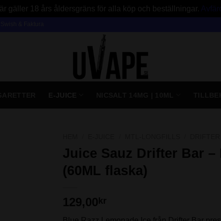
är gäller 18 års åldersgräns för alla köp och beställningar.
Avfär
, Swish & Faktura
IGARETTER
E-JUICE
NICSALT 14MG | 10ML
TILLBE
HEM
/
E-JUICE
/
MTL-LONGFILLS
/
DRIFTER
Juice Sauz Drifter Bar 
(60ML flaska)
129,00
kr
Blue Razz Lemonade Ice från Drifter Bar pres