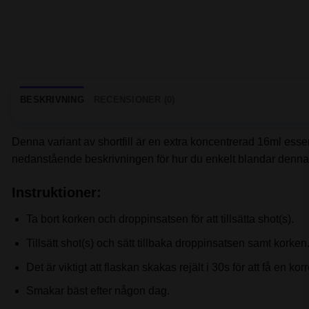
BESKRIVNING
RECENSIONER (0)
Denna variant av shortfill är en extra koncentrerad 16ml ess
nedanstående beskrivningen för hur du enkelt blandar denna s
Instruktioner:
Ta bort korken och droppinsatsen för att tillsätta shot(s).
Tillsätt shot(s) och sätt tillbaka droppinsatsen samt korken
Det är viktigt att flaskan skakas rejält i 30s för att få en kor
Smakar bäst efter någon dag.