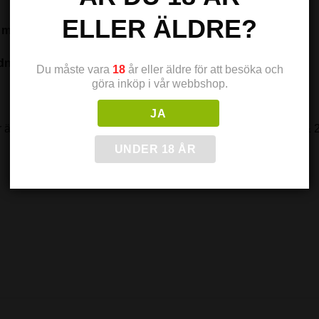
ELLER ÄLDRE?
med shots för att vejpas
ing och är nikotinfri från start.
Du måste vara
18
år eller äldre för att besöka och
göra inköp i vår webbshop.
JA
är alltid nikotinfria (0 mg), medan nikotinshottarna finns i 18 & 2
UNDER 18 ÅR