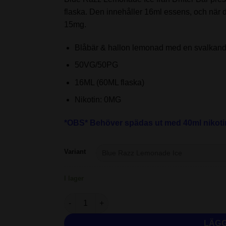
flaska. Den innehåller 16ml essens, och när
15mg.
Blåbär & hallon lemonad med en svalkande
50VG/50PG
16ML (60ML flaska)
Nikotin: 0MG
*OBS* Behöver spädas ut med 40ml nikoti
Variant
I lager
Juice Sauz Drifter Bar - Blue Razz Lemonade I
LÄGG