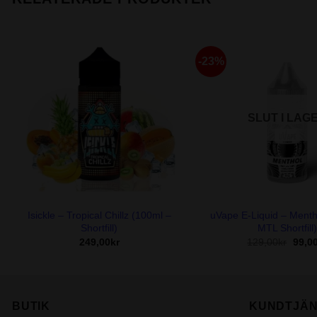
-23%
SLUT I LAG
+
+
Isickle – Tropical Chillz (100ml –
uVape E-Liquid – Menth
Shortfill)
MTL Shortfill)
Det
249,00
kr
129,00
kr
99,0
e
urspr
priset
var:
129,0
BUTIK
KUNDTJÄN