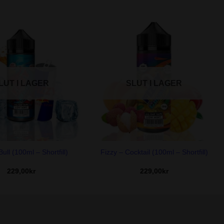
LUT I LAGER
SLUT I LAGER
+
Bull (100ml – Shortfill)
Fizzy – Cocktail (100ml – Shortfill)
229,00
kr
229,00
kr