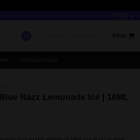
da
LOGGA IN / REGISTRERA
0,00
kr
HÖR
KONTAKTA OSS!
 BAR
– Blue Razz Lemonade Ice | 16ML
enteras som en MTL shortfill på 16ml, placerad i en 60ml