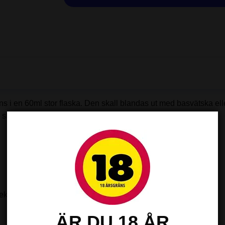
ens i en 60ml stor flaska. Den skall blandas ut med basvätska e
hortfill.
.
rekt mix.
ÄR DU 18 ÅR