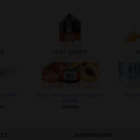
ER
SLUT I LAGER
S
+
+
ol (30ML –
Fizzy – Strawberry Peach (100ml –
Fizzy – 
Shortfill)
Det
0
kr
229,00
kr
ungliga
nuvarande
priset
är:
0kr.
99,00kr.
ST
INFORMATION