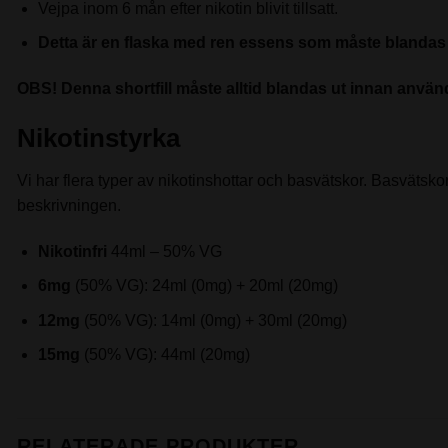
Vejpa inom 6 mån efter nikotin blivit tillsatt.
Detta är en flaska med ren essens som måste blandas 
OBS! Denna shortfill måste alltid blandas ut innan användn
Nikotinstyrka
Vi har flera typer av nikotinshottar och basvätskor. Basvätskor 
beskrivningen.
Nikotinfri
44ml – 50% VG
6mg
(50% VG): 24ml (0mg) + 20ml (20mg)
12mg
(50% VG): 14ml (0mg) + 30ml (20mg)
15mg
(50% VG): 44ml (20mg)
RELATERADE PRODUKTER