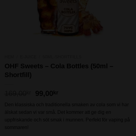
HEM
/
E-JUICE
/
50ML-SHORTFILLS
OHF Sweets – Cola Bottles (50ml –
Shortfill)
Det
Det
169,00
99,00
kr
kr
ursprungliga
nuvarande
Den klassiska och traditionella smaken av cola som vi har
priset
priset
älskat sedan vi var små. Det kommer att ge dig en
var:
är:
uppfriskande och söt smak i munnen. Perfekt för vaping på
169,00kr.
99,00kr.
sommaren!