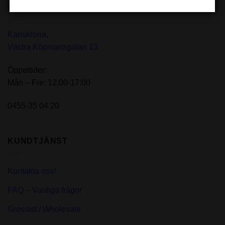
BUTIK
Karlskrona,
Västra Köpmansgatan 13
Öppettider:
Mån – Fre: 12:00-17:00
0455-35 04 20
KUNDTJÄNST
Kontakta oss!
FAQ – Vanliga frågor
Grossist / Wholesale