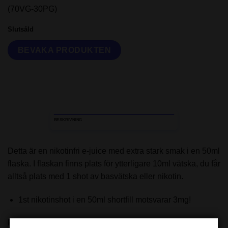
(70VG-30PG)
Slutsåld
BESKRIVNING
Detta är en nikotinfri e-juice med extra stark smak i en 50ml
flaska. I flaskan finns plats för ytterligare 10ml vätska, du får
alltså plats med 1 shot av basvätska eller nikotin.
1st nikotinshot i en 50ml shortfill motsvarar 3mg!
Paketet innehåller: