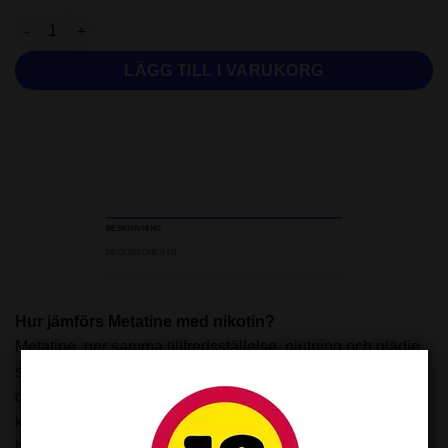
PachaMama Plus: Peach Pear Ice 30ml 25mg mängd
LÄGG TILL I VARUKORG
BESKRIVNING
RECENSIONER (0)
Hur jämförs Metatine med nikotin?
Metatine, ger samma tillfredsställelse, njutning och glädje
som traditionella tobaksprodukter och nikotinbaserade e-
cigaretter. Det är viktigt att notera att även om Metatine är
kemiskt annorlunda än nikotin, kan det fortfarande vara
beroendeframkallande, ha en liknande toxicitetsprofil som