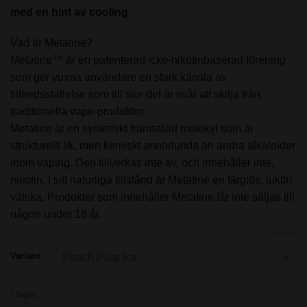
med en hint av cooling
Vad är Metatine?
Metatine™ är en patenterad icke-nikotinbaserad förening
som ger vuxna användare en stark känsla av
tillfredsställelse som till stor del är svår att skilja från
traditionella vape-produkter.
Metatine är en syntetiskt framställd molekyl som är
strukturellt lik, men kemiskt annorlunda än andra alkaloider
inom vaping. Den tillverkas inte av, och innehåller inte,
nikotin. I sitt naturliga tillstånd är Metatine en färglös, luktfri
vätska. Produkter som innehåller Metatine får inte säljas till
någon under 18 år.
RENSA
Variant
I lager